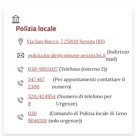
Polizia locale
Via San Rocco, 7 25020 Seniga (BS)
(Indirizzo
polizia.locale@comune.seniga.bs.it
mail)
030-9955027
(Telefono (interno 2))
347 467
(Per appuntamenti contattare il
2300
numero)
320/424954
(Numero di telefono per
9
Urgenze)
030
(Comando di Polizia locale di Leno
9046310
(solo urgenze))