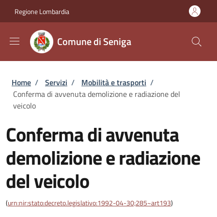
Salta al contenuto principale
Skip to footer content
Regione Lombardia
Comune di Seniga
Briciole di pane
Home
/
Servizi
/
Mobilità e trasporti
/
Conferma di avvenuta demolizione e radiazione del
veicolo
Conferma di avvenuta
demolizione e radiazione
del veicolo
(
urn:nir:stato:decreto.legislativo:1992-04-30;285~art193
)