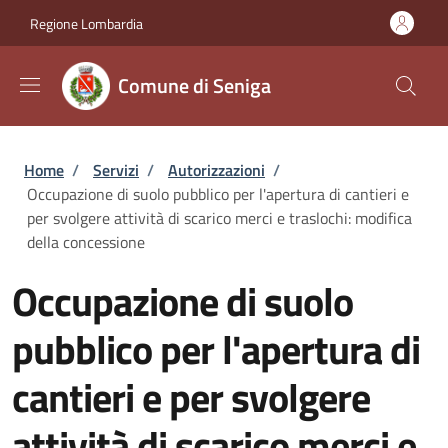
Salta al contenuto principale
Skip to footer content
Regione Lombardia
Comune di Seniga
Briciole di pane
Home
/
Servizi
/
Autorizzazioni
/
Occupazione di suolo pubblico per l'apertura di cantieri e
per svolgere attività di scarico merci e traslochi: modifica
della concessione
Occupazione di suolo
pubblico per l'apertura di
cantieri e per svolgere
attività di scarico merci e