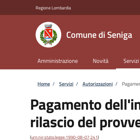
Salta al contenuto principale
Skip to footer content
Regione Lombardia
Comune di Seniga
Amministrazione
Novità
Servizi
Briciole di pane
Home
/
Servizi
/
Autorizzazioni
/
Pagament
Pagamento dell'im
rilascio del provv
(
urn:nir:stato:legge:1990-08-07;241
)