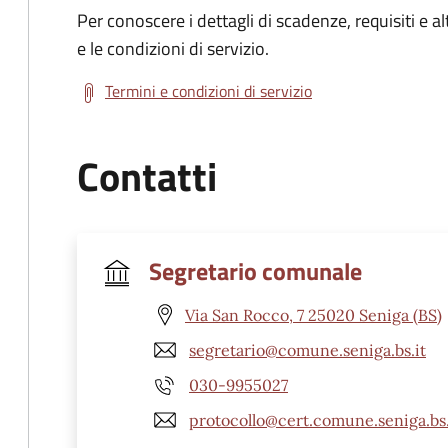
Per conoscere i dettagli di scadenze, requisiti e al
e le condizioni di servizio.
Termini e condizioni di servizio
Contatti
Segretario comunale
Via San Rocco, 7 25020 Seniga (BS)
segretario@comune.seniga.bs.it
030-9955027
protocollo@cert.comune.seniga.bs.