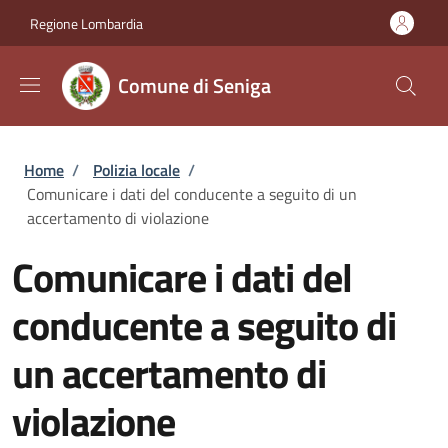
Salta al contenuto principale
Skip to footer content
Regione Lombardia
Comune di Seniga
Briciole di pane
Home
/
Polizia locale
/
Comunicare i dati del conducente a seguito di un
accertamento di violazione
Comunicare i dati del
conducente a seguito di
un accertamento di
violazione