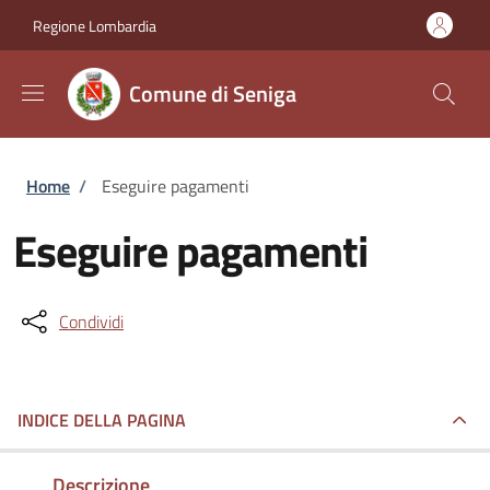
Salta al contenuto principale
Skip to footer content
Regione Lombardia
Comune di Seniga
Briciole di pane
Home
/
Eseguire pagamenti
Eseguire pagamenti
Condividi
INDICE DELLA PAGINA
Descrizione