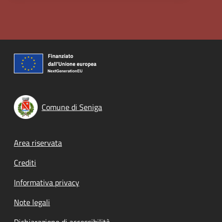
Comune di Seniga
Footer menu
Area riservata
Crediti
Informativa privacy
Note legali
Dichiarazione di accessibilità