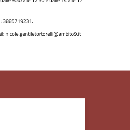
 dalle 9:30 alle 12:30 e dalle 14 alle 17
ro: 3885719231.
l: nicole.gentiletortorelli@ambito9.it