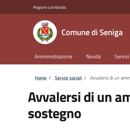
Salta al contenuto principale
Skip to footer content
Regione Lombardia
Comune di Seniga
Amministrazione
Novità
Servizi
Briciole di pane
Home
/
Servizi sociali
/
Avvalersi di un amm
Avvalersi di un a
sostegno