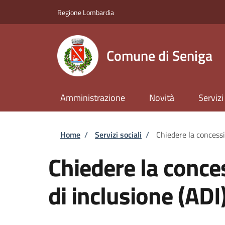
Salta al contenuto principale
Skip to footer content
Regione Lombardia
Comune di Seniga
Amministrazione
Novità
Servizi
Briciole di pane
Home
/
Servizi sociali
/
Chiedere la concessi
Chiedere la conce
di inclusione (ADI