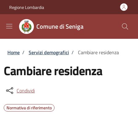
Salta al contenuto principale
Skip to footer content
Regione Lombardia
Comune di Seniga
Briciole di pane
Home
/
Servizi demografici
/
Cambiare residenza
Cambiare residenza
Condividi
Normativa di riferimento