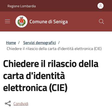
Salta al contenuto principale
Skip to footer content
Regione Lombardia
Comune di Seniga
Briciole di pane
Home
/
Servizi demografici
/
Chiedere il rilascio della carta d'identità elettronica (CIE)
Chiedere il rilascio della
carta d'identità
elettronica (CIE)
Condividi