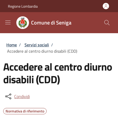
Salta al contenuto principale
Skip to footer content
Regione Lombardia
Comune di Seniga
Briciole di pane
Home
/
Servizi sociali
/
Accedere al centro diurno disabili (CDD)
Accedere al centro diurno
disabili (CDD)
Condividi
Normativa di riferimento