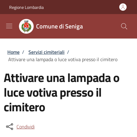
Salta al contenuto principale
Skip to footer content
Regione Lombardia
Comune di Seniga
Briciole di pane
Home
/
Servizi cimiteriali
/
Attivare una lampada o luce votiva presso il cimitero
Attivare una lampada o
luce votiva presso il
cimitero
Condividi