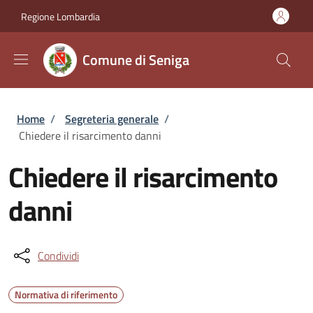
Salta al contenuto principale
Skip to footer content
Regione Lombardia
Comune di Seniga
Briciole di pane
Home
/
Segreteria generale
/
Chiedere il risarcimento danni
Chiedere il risarcimento
danni
Condividi
Normativa di riferimento