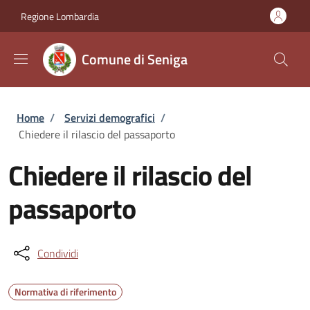
Salta al contenuto principale
Skip to footer content
Regione Lombardia
Comune di Seniga
Briciole di pane
Home
/
Servizi demografici
/
Chiedere il rilascio del passaporto
Chiedere il rilascio del
passaporto
Condividi
Normativa di riferimento