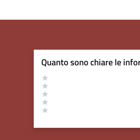
Quanto sono chiare le info
Valutazione
Valuta 5 stelle su 5
Valuta 4 stelle su 5
Valuta 3 stelle su 5
Valuta 2 stelle su 5
Valuta 1 stelle su 5