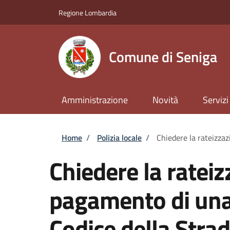
Salta al contenuto principale
Skip to footer content
Regione Lombardia
Comune di Seniga
Amministrazione
Novità
Servizi
Briciole di pane
Home
/
Polizia locale
/
Chiedere la rateizzaz
Chiedere la rateiz
pagamento di una 
Codice della Stra