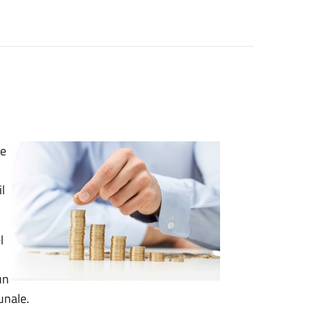
ze
l
l
un
unale.