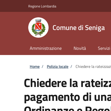
Salta al contenuto principale
Skip to footer content
Regione Lombardia
Comune di Seniga
Amministrazione
Novità
Servizi
Briciole di pane
Home
/
Polizia locale
/
Chiedere la rateizza
Chiedere la rateiz
pagamento di una 
Ordinanze e Rego