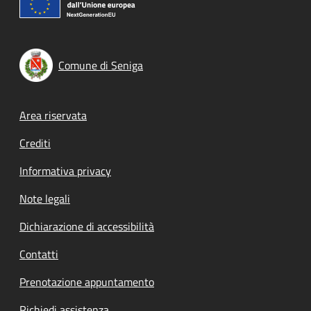
Comune di Seniga
Footer menu
Area riservata
Crediti
Informativa privacy
Note legali
Dichiarazione di accessibilità
Contatti
Prenotazione appuntamento
Richiedi assistenza