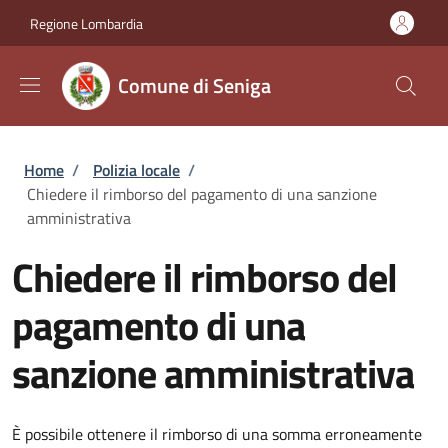
Salta al contenuto principale
Skip to footer content
Regione Lombardia
Comune di Seniga
Briciole di pane
Home
/
Polizia locale
/
Chiedere il rimborso del pagamento di una sanzione
amministrativa
Chiedere il rimborso del
pagamento di una
sanzione amministrativa
È possibile ottenere il rimborso di una somma erroneamente