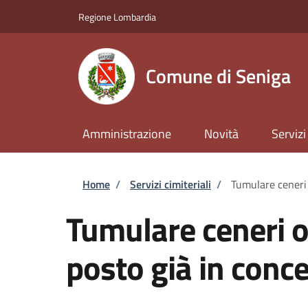
Salta al contenuto principale
Skip to footer content
Regione Lombardia
Comune di Seniga
Amministrazione
Novità
Servizi
Briciole di pane
Home
/
Servizi cimiteriali
/
Tumulare ceneri 
Tumulare ceneri o 
posto già in conc