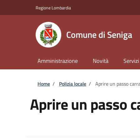
Salta al contenuto principale
Skip to footer content
Regione Lombardia
Comune di Seniga
Amministrazione
Novità
Servizi
Briciole di pane
Home
/
Polizia locale
/
Aprire un passo carra
Aprire un passo c