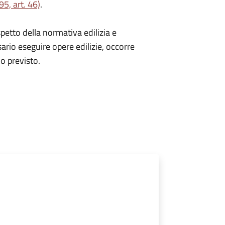
5, art. 46)
.
spetto della normativa edilizia e
sario eseguire opere edilizie, occorre
io
previsto.