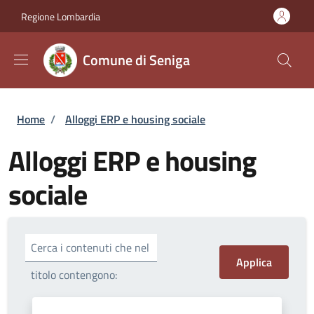
Salta al contenuto principale
Skip to footer content
Regione Lombardia
Comune di Seniga
Briciole di pane
Home
/
Alloggi ERP e housing sociale
Alloggi ERP e housing
sociale
Cerca i contenuti che nel
titolo contengono: