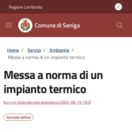
Salta al contenuto principale
Skip to footer content
Regione Lombardia
Comune di Seniga
Briciole di pane
Home
/
Servizi
/
Ambiente
/
Messa a norma di un impianto termico
Messa a norma di un
impianto termico
(
urn:nir:stato:decreto.legislativo:2005-08-19;192
)
Servizio attivo