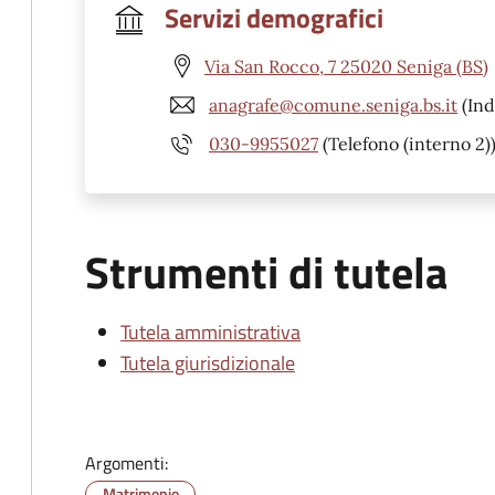
Servizi demografici
Via San Rocco, 7 25020 Seniga (BS)
anagrafe@comune.seniga.bs.it
(Ind
030-9955027
(Telefono (interno 2)
Strumenti di tutela
Tutela amministrativa
Tutela giurisdizionale
Argomenti:
Matrimonio