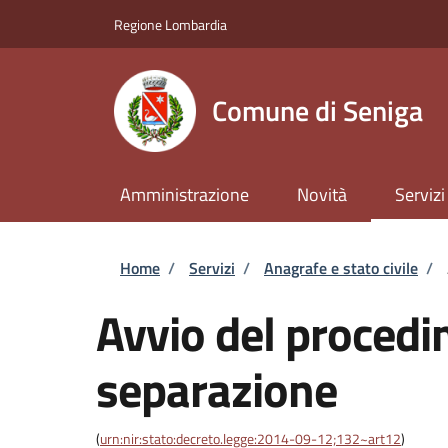
Salta al contenuto principale
Skip to footer content
Regione Lombardia
Comune di Seniga
Amministrazione
Novità
Servizi
Briciole di pane
Home
/
Servizi
/
Anagrafe e stato civile
/
Avvio del procedi
separazione
(
urn:nir:stato:decreto.legge:2014-09-12;132~art12
)