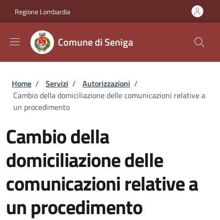
Salta al contenuto principale
Skip to footer content
Regione Lombardia
Comune di Seniga
Briciole di pane
Home
/
Servizi
/
Autorizzazioni
/
Cambio della domiciliazione delle comunicazioni relative a
un procedimento
Cambio della
domiciliazione delle
comunicazioni relative a
un procedimento