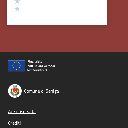
Valuta 2 stelle su 5
Valuta 1 stelle su 5
Comune di Seniga
Footer menu
Area riservata
Crediti