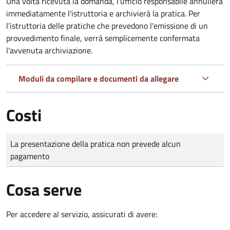
Una volta ricevuta la domanda, l'ufficio responsabile annullerà
immediatamente l'istruttoria e archivierà la pratica. Per
l’istruttoria delle pratiche che prevedono l'emissione di un
provvedimento finale, verrà semplicemente confermata
l'avvenuta archiviazione.
Moduli da compilare e documenti da allegare
Costi
Tipo di pagamento
Importo
La presentazione della pratica non prevede alcun
pagamento
Cosa serve
Per accedere al servizio, assicurati di avere: