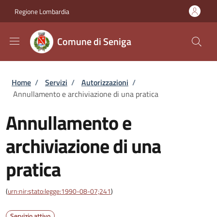
Salta al contenuto principale
Skip to footer content
Regione Lombardia
Comune di Seniga
Briciole di pane
Home
/
Servizi
/
Autorizzazioni
/
Annullamento e archiviazione di una pratica
Annullamento e
archiviazione di una
pratica
(
urn:nir:stato:legge:1990-08-07;241
)
Servizio attivo