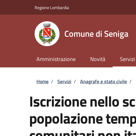
Salta al contenuto principale
Skip to footer content
Regione Lombardia
Comune di Seniga
Amministrazione
Novità
Servizi
Briciole di pane
Home
/
Servizi
/
Anagrafe e stato civile
/
Iscrizione nello s
popolazione tempo
comunitari non ita