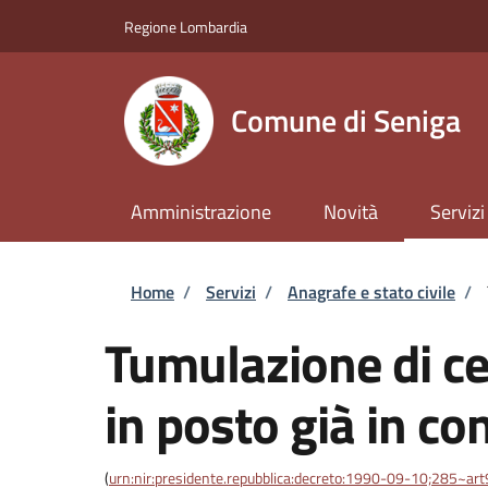
Salta al contenuto principale
Skip to footer content
Regione Lombardia
Comune di Seniga
Amministrazione
Novità
Servizi
Briciole di pane
Home
/
Servizi
/
Anagrafe e stato civile
/
Tumulazione di cen
in posto già in c
(
urn:nir:presidente.repubblica:decreto:1990-09-10;285~ar