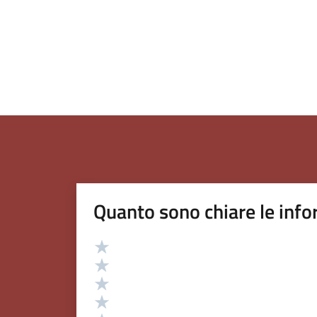
Quanto sono chiare le info
Valutazione
Valuta 5 stelle su 5
Valuta 4 stelle su 5
Valuta 3 stelle su 5
Valuta 2 stelle su 5