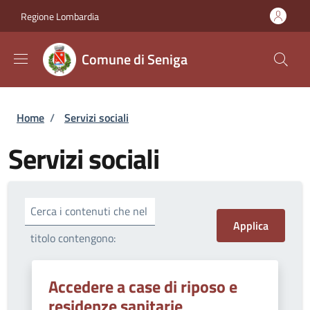
Salta al contenuto principale
Skip to footer content
Regione Lombardia
Comune di Seniga
Briciole di pane
Home
/
Servizi sociali
Servizi sociali
Cerca i contenuti che nel
titolo contengono:
Accedere a case di riposo e
residenze sanitarie