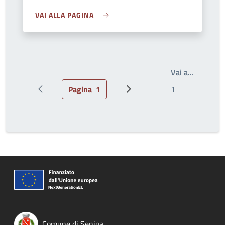
VAI ALLA PAGINA
Write th
Vai a…
Pagina
1
Pagina precedente
Pagina attuale
Prossima pagina
Comune di Seniga